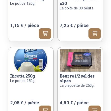
Le pot de 120g.
x30
La boite de 30 oeufs.
1,15
€
/ pièce
7,25
€
/ pièce
ricotta 250g
beurre 1/2 sel des
Le pot de 250g.
alpes
La plaquette de 250g.
2,05
€
/ pièce
4,50
€
/ pièce