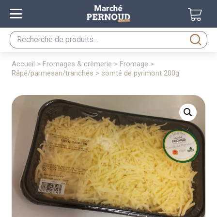
Recherche
pour :
accueil
>
fromages & crèmerie
>
fromage
>
râpé/parmesan/tranchés
> comté de pyrimont 200g