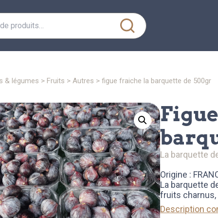
its & légumes
>
fruits
>
autres
> figue fraiche la barquette de 500gr
figue fraiche la
barqu
la barquette d
Origine : FRAN
La barquette d
fruits charnus, 
Description c