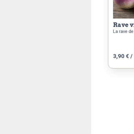
rave 
La rave de
3,90 € /