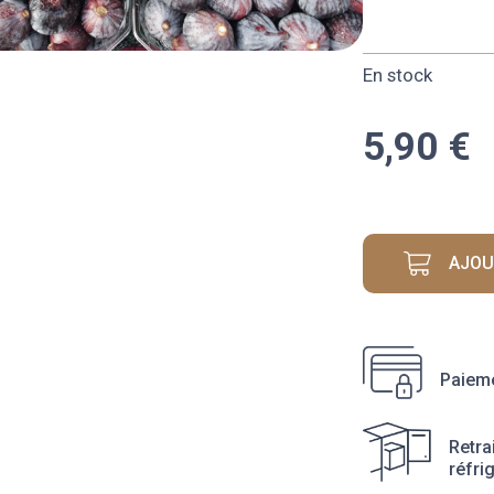
En stock
5,90
€
AJOU
Paieme
Retra
réfri