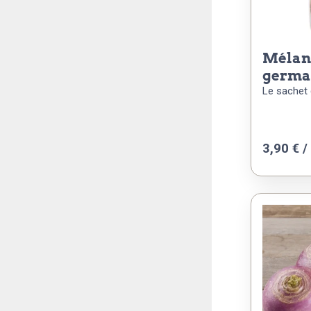
mélange apéro saint
germa
Le sachet 
3,90
€
/