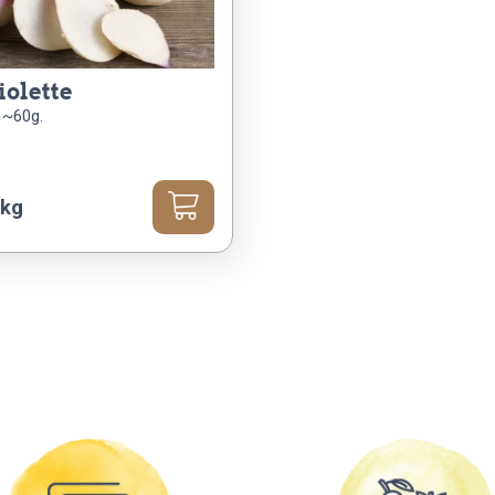
violette
 ~60g.
 kg