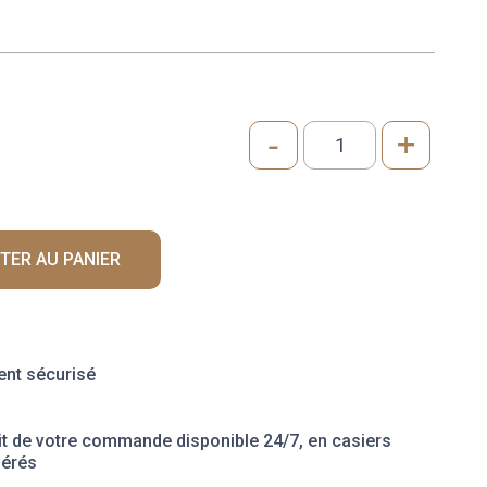
-
+
quantité
de
FIGUE
FRAICHE
la
TER AU PANIER
barquette
de
500Gr
nt sécurisé
it de votre commande disponible 24/7, en casiers
gérés