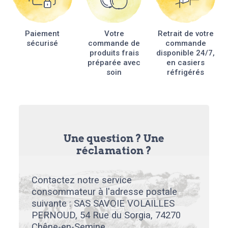
choisies
sur
la
Paiement
Votre
Retrait de votre
page
sécurisé
commande de
commande
du
produits frais
disponible 24/7,
produit
préparée avec
en casiers
soin
réfrigérés
Une question ? Une
réclamation ?
Contactez notre service
consommateur à l'adresse postale
suivante : SAS SAVOIE VOLAILLES
PERNOUD, 54 Rue du Sorgia, 74270
Chêne-en-Semine