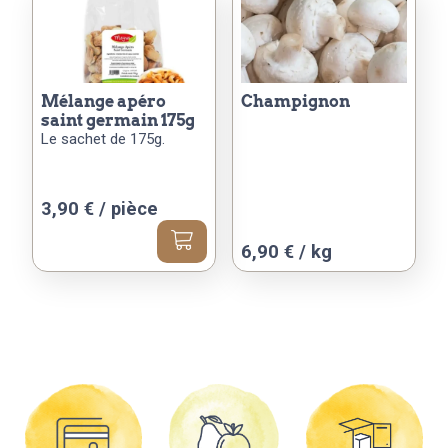
mélange apéro
champignon
saint germain 175g
Le sachet de 175g.
3,90
€
/ pièce
Ce
6,90 € / kg
produit
a
plusieurs
variations.
Les
options
peuvent
être