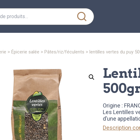
erie
>
épicerie salée
>
pâtes/riz/féculents
> lentilles vertes du puy 5
lentilles vertes du puy
500g
Origine : FRAN
Les Lentilles 
d’une appellati
Description c