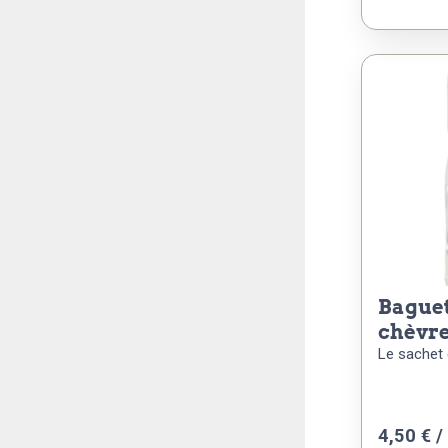
baguettes au fromage de
chèvre
Le sachet 
4,50
€
/