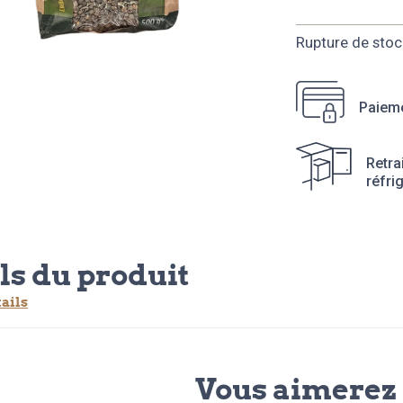
Rupture de stoc
Paieme
Retra
réfri
ls du produit
tails
Vous aimerez 