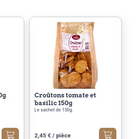
0g
croûtons tomate et
basilic 150g
Le sachet de 150g.
2,45
€
/ pièce