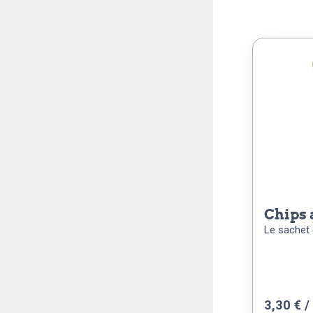
chips
Le sachet 
3,30
€
/