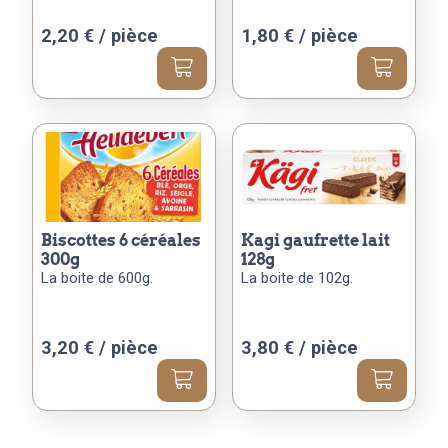
2,20
€
/ pièce
1,80
€
/ pièce
biscottes 6 céréales
kagi gaufrette lait
300g
128g
La boite de 600g.
La boite de 102g.
3,20
€
/ pièce
3,80
€
/ pièce