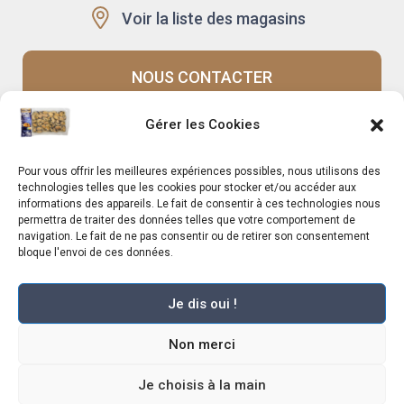
Voir la liste des magasins
NOUS CONTACTER
Gérer les Cookies
Recrutement
Notre histoire
Pour vous offrir les meilleures expériences possibles, nous utilisons des
Rappels produits
Le Mag
technologies telles que les cookies pour stocker et/ou accéder aux
informations des appareils. Le fait de consentir à ces technologies nous
permettra de traiter des données telles que votre comportement de
navigation. Le fait de ne pas consentir ou de retirer son consentement
bloque l'envoi de ces données.
Je dis oui !
Marché Pernoud 2025 –
Mentions légales
–
Plan du site
–
Politique de
Non merci
confidentialité
–
Conditions Générales du Programme de Fidélité
–
Règlement Général sur la Protection des Données
–
Conditions Générales de
Vente
Je choisis à la main