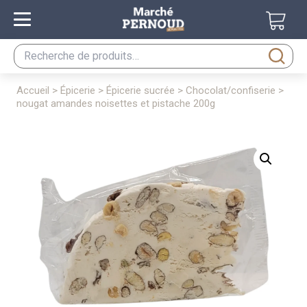
Recherche
pour :
accueil
>
épicerie
>
épicerie sucrée
>
chocolat/confiserie
>
nougat amandes noisettes et pistache 200g