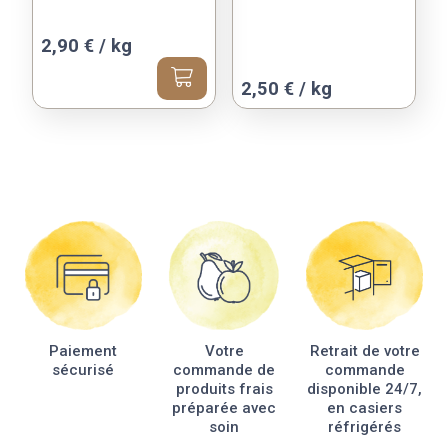
choisies
sur
2,90 € / kg
la
page
Ce
2,50 € / kg
du
produit
produit
a
plusieurs
variations.
Les
options
peuvent
être
choisies
sur
la
Paiement
Votre
Retrait de votre
page
sécurisé
commande de
commande
du
produits frais
disponible 24/7,
produit
préparée avec
en casiers
soin
réfrigérés