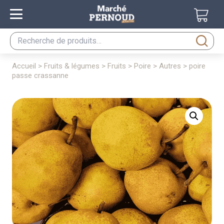
Recherche
pour :
accueil
>
fruits & légumes
>
fruits
>
poire
>
autres
> poire
passe crassanne