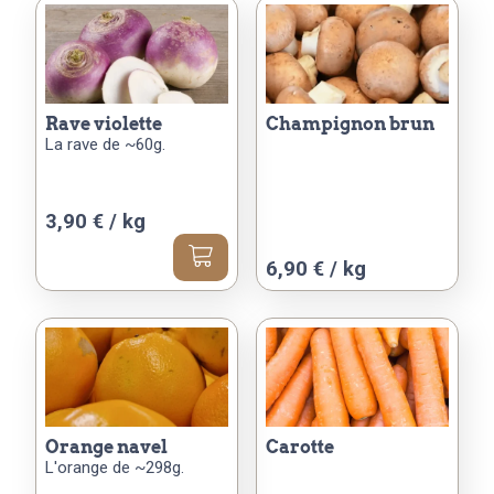
rave violette
champignon brun
La rave de ~60g.
3,90 € / kg
Ce
6,90 € / kg
produit
a
plusieurs
variations.
Les
options
peuvent
orange navel
carotte
L'orange de ~298g.
être