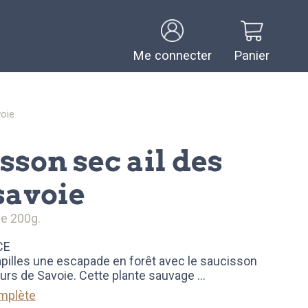
Me connecter
Panier
voie
savoie
de 200g.
CE
apilles une escapade en forêt avec le saucisson
 ours de Savoie. Cette plante sauvage
...
omplète