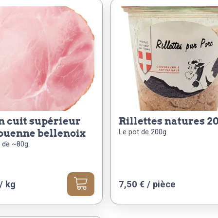
rillettes natures 2
ouenne bellenoix
Le pot de 200g.
 de ~80g.
/ kg
7,50
€
/ pièce