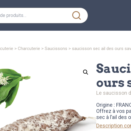
rcuterie
>
charcuterie
>
saucissons
> saucisson sec ail des ours sa
saucisson sec ail des
ours 
le saucisson 
Origine : FRAN
Offrez à vos p
sec à l’ail des
Description c