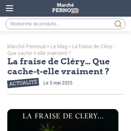
Recherche
pour :
Marché Pernoud
>
Le Mag
>
La fraise de Cléry…
Que cache-t-elle vraiment ?
La fraise de Cléry… Que
cache-t-elle vraiment ?
ACTUALITÉ
Le 5 mai 2025