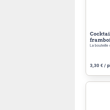
cocktail pomme et
framboi
La bouteille d
3,30
€
/ p