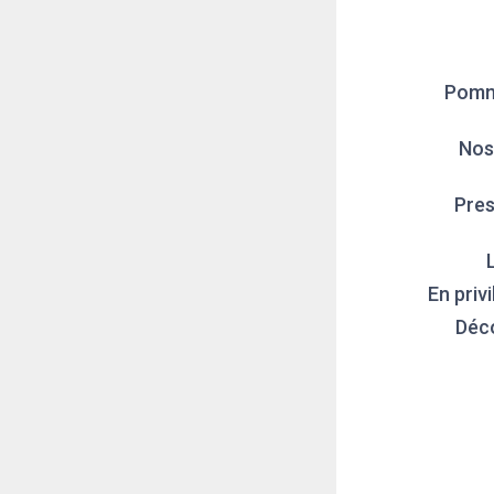
Pomme
Nos
Pres
En priv
Déco