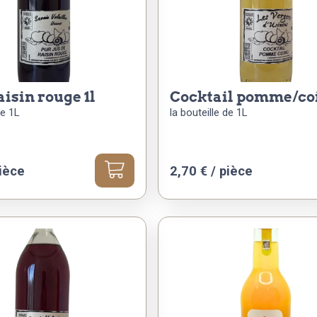
raisin rouge 1l
cocktail pomme/coi
de 1L
la bouteille de 1L
ièce
2,70
€
/ pièce