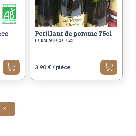
petillant de pomme 75cl
La bouteille de 75cl.
3,90
€
/ pièce
ITS