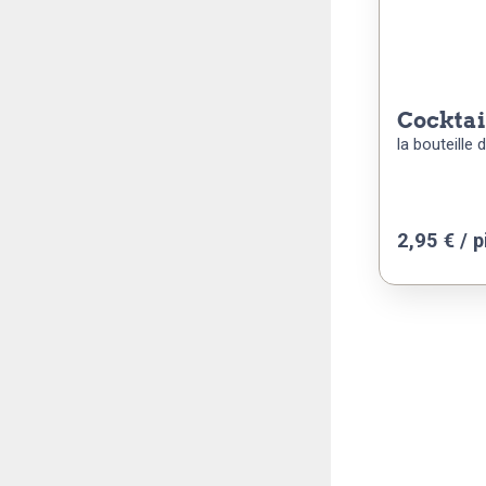
cockta
la bouteille 
2,95
€
/ p