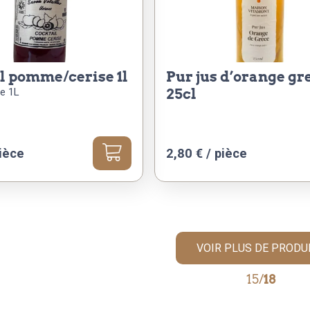
il pomme/cerise 1l
pur jus d’orange grece
de 1L
25cl
ièce
2,80
€
/ pièce
VOIR PLUS DE PRODU
15/
18