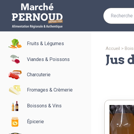
Recherche
pour :
Fruits & Légumes
accueil
>
boi
jus 
Viandes & Poissons
Charcuterie
Fromages & Crèmerie
Boissons & Vins
Épicerie