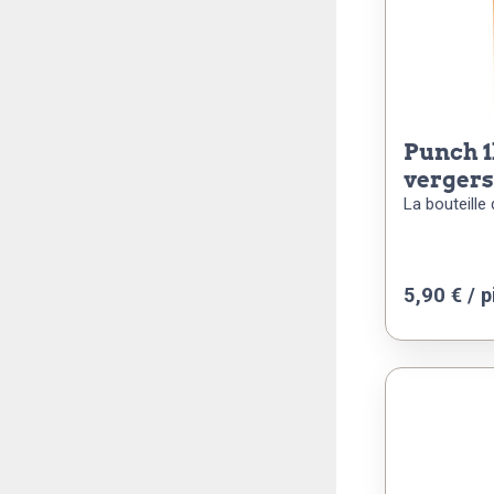
punch 1l finesse des
vergers
La bouteille d
5,90
€
/ p