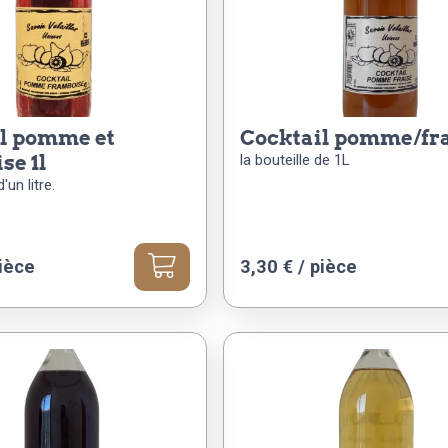
cocktail pomme/fra
se 1l
la bouteille de 1L
'un litre.
ièce
3,30
€
/ pièce