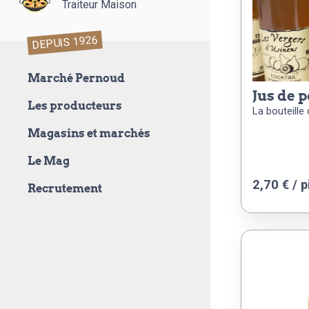
Traiteur Maison
DEPUIS 1926
Marché Pernoud
jus de 
Les producteurs
La bouteille d
Magasins et marchés
Le Mag
2,70
€
/ p
Recrutement