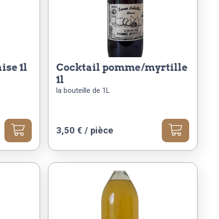
ise 1l
cocktail pomme/myrtille
1l
la bouteille de 1L
3,50
€
/ pièce