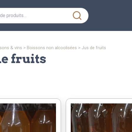
ssons & vins
>
boissons non alcoolisées
>
jus de fruits
de fruits