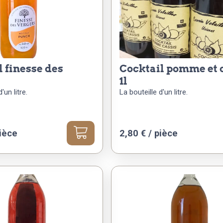
cocktail pomme et cassis
1l
'un litre.
La bouteille d'un litre.
ièce
2,80
€
/ pièce