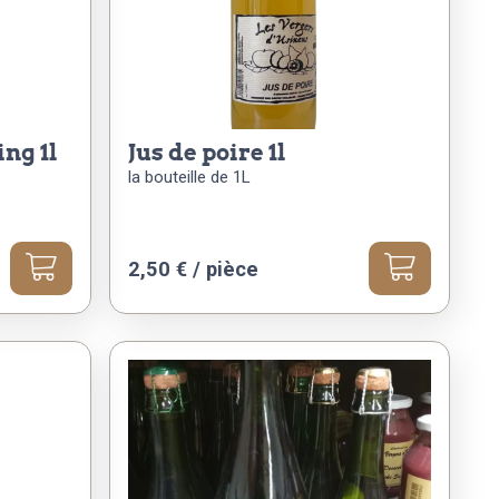
ng 1l
jus de poire 1l
la bouteille de 1L
2,50
€
/ pièce