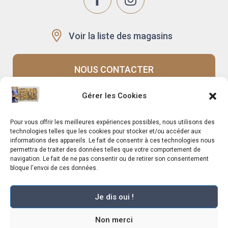
Voir la liste des magasins
NOUS CONTACTER
Gérer les Cookies
Recrutement
Notre histoire
Pour vous offrir les meilleures expériences possibles, nous utilisons des
Rappels produits
Le Mag
technologies telles que les cookies pour stocker et/ou accéder aux
informations des appareils. Le fait de consentir à ces technologies nous
permettra de traiter des données telles que votre comportement de
navigation. Le fait de ne pas consentir ou de retirer son consentement
bloque l'envoi de ces données.
Je dis oui !
Marché Pernoud 2025 –
Mentions légales
–
Plan du site
–
Politique de
Non merci
confidentialité
–
Conditions Générales du Programme de Fidélité
–