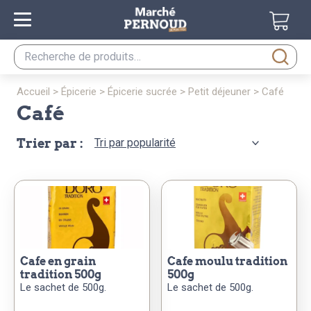
Recherche
pour :
accueil
>
épicerie
>
épicerie sucrée
>
petit déjeuner
>
café
café
Trier par :
cafe en grain
cafe moulu tradition
tradition 500g
500g
Le sachet de 500g.
Le sachet de 500g.