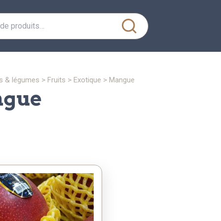
its & légumes
>
fruits
>
exotique
>
mangue
ngue