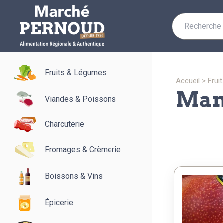
Recherche
pour :
Fruits & Légumes
accueil
>
fru
ma
Viandes & Poissons
Charcuterie
Fromages & Crèmerie
Boissons & Vins
Épicerie