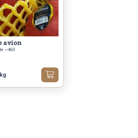
e avion
de ~460
 kg