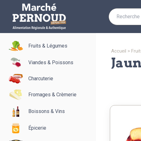
Recherche
pour :
Fruits & Légumes
accueil
>
fru
jau
Viandes & Poissons
Charcuterie
Fromages & Crèmerie
Boissons & Vins
Épicerie