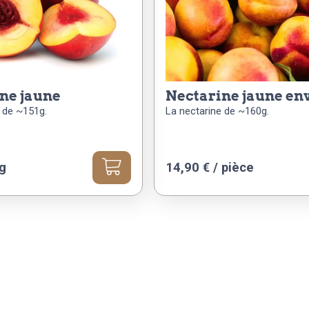
ine jaune
nectarine jaune en
 de ~151g.
La nectarine de ~160g.
kg
14,90
€
/ pièce