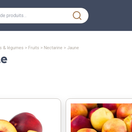
its & légumes
>
fruits
>
nectarine
>
jaune
ne