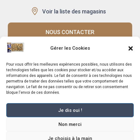
Voir la liste des magasins
NOUS CONTACTER
Gérer les Cookies
Recrutement
Notre histoire
Pour vous offrir les meilleures expériences possibles, nous utilisons des
Rappels produits
Le Mag
technologies telles que les cookies pour stocker et/ou accéder aux
informations des appareils. Le fait de consentir à ces technologies nous
permettra de traiter des données telles que votre comportement de
navigation. Le fait de ne pas consentir ou de retirer son consentement
bloque l'envoi de ces données.
Je dis oui !
Marché Pernoud 2025 –
Mentions légales
–
Plan du site
–
Politique de
Non merci
confidentialité
–
Conditions Générales du Programme de Fidélité
–
Règlement Général sur la Protection des Données
–
Conditions Générales de
Vente
Je choisis à la main