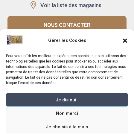
Voir la liste des magasins
NOUS CONTACTER
Gérer les Cookies
Recrutement
Notre histoire
Pour vous offrir les meilleures expériences possibles, nous utilisons des
Rappels produits
Le Mag
technologies telles que les cookies pour stocker et/ou accéder aux
informations des appareils. Le fait de consentir à ces technologies nous
permettra de traiter des données telles que votre comportement de
navigation. Le fait de ne pas consentir ou de retirer son consentement
bloque l'envoi de ces données.
Je dis oui !
Marché Pernoud 2025 –
Mentions légales
–
Plan du site
–
Politique de
Non merci
confidentialité
–
Conditions Générales du Programme de Fidélité
–
Règlement Général sur la Protection des Données
–
Conditions Générales de
Vente
Je choisis à la main