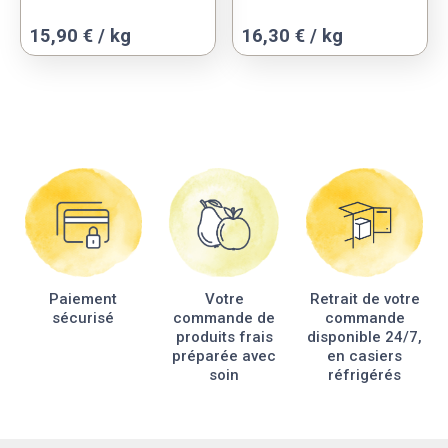
Ce
Ce
15,90 € / kg
16,30 € / kg
produit
produit
a
a
plusieurs
plusieurs
variations.
variations.
Les
Les
options
options
peuvent
peuvent
être
être
choisies
choisies
sur
sur
la
la
Paiement
Votre
Retrait de votre
page
page
sécurisé
commande de
commande
du
du
produits frais
disponible 24/7,
produit
produit
préparée avec
en casiers
soin
réfrigérés