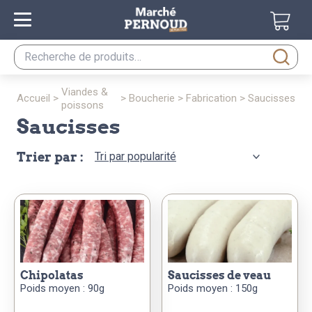
Recherche
pour :
viandes &
accueil
>
>
boucherie
>
fabrication
>
saucisses
poissons
saucisses
Trier par :
chipolatas
saucisses de veau
Poids moyen : 90g
Poids moyen : 150g