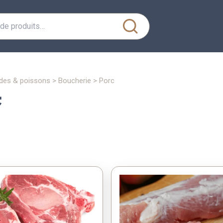
ndes & poissons
>
boucherie
>
porc
c