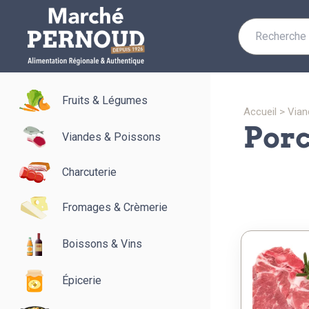
Recherche
pour :
Fruits & Légumes
accueil
>
via
por
Viandes & Poissons
Charcuterie
Fromages & Crèmerie
Boissons & Vins
Épicerie