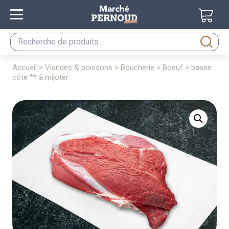
Recherche
pour :
accueil
>
viandes & poissons
>
boucherie
>
boeuf
> basse
côte ** à mijoter