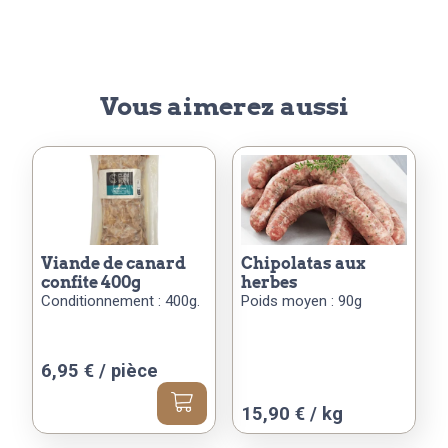
Vous aimerez aussi
viande de canard
chipolatas aux
confite 400g
herbes
Conditionnement : 400g.
Poids moyen : 90g
6,95
€
/ pièce
Ce
15,90 € / kg
produit