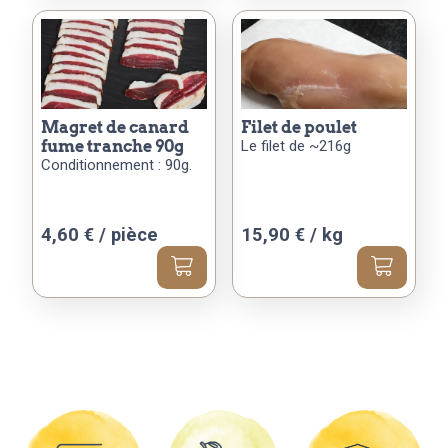
a
plusieurs
variations.
Les
options
peuvent
magret de canard
filet de poulet
fume tranche 90g
Le filet de ~216g
être
Conditionnement : 90g.
choisies
sur
la
4,60
€
/ pièce
15,90 € / kg
page
du
produit