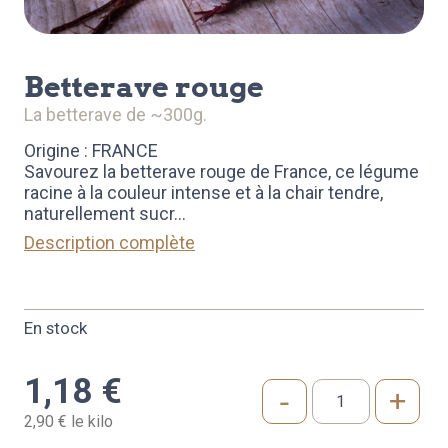
betterave rouge
la betterave de ~300g.
Origine : FRANCE
Savourez la betterave rouge de France, ce légume
racine à la couleur intense et à la chair tendre,
naturellement sucr
...
Description complète
En stock
1,18
€
-
+
quantité
2,90 € le kilo
de