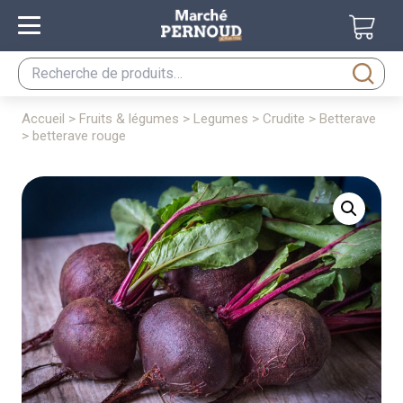
Recherche
pour :
accueil
>
fruits & légumes
>
legumes
>
crudite
>
betterave
> betterave rouge