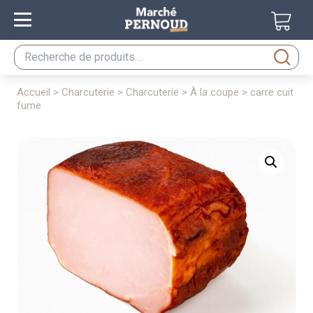
Recherche
pour :
accueil
>
charcuterie
>
charcuterie
>
à la coupe
> carre cuit
fume