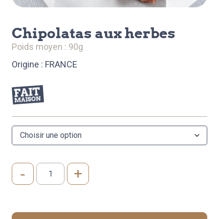
chipolatas aux herbes
poids moyen : 90g
Origine : FRANCE
-
+
quantité
de
CHIPOLATAS
AUX