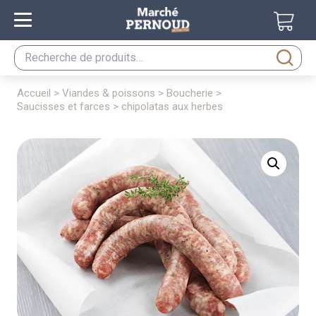
Recherche
pour :
accueil
>
viandes & poissons
>
boucherie
>
saucisses et farces
> chipolatas aux herbes