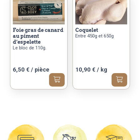
plusieurs
variations.
Les
options
peuvent
foie gras de canard
coquelet
au piment
Entre 450g et 650g
être
d’espelette
choisies
Le bloc de 110g.
sur
la
page
6,50
€
/ pièce
10,90 € / kg
du
produit