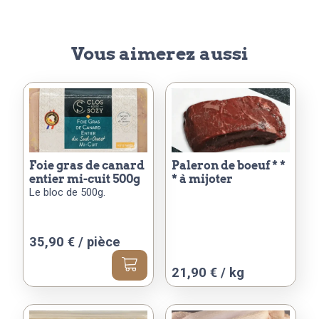
Vous aimerez aussi
foie gras de canard
paleron de boeuf * *
entier mi-cuit 500g
* à mijoter
Le bloc de 500g.
35,90
€
/ pièce
Ce
21,90 € / kg
produit
a