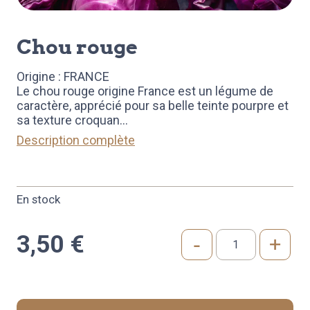
chou rouge
Origine : FRANCE
Le chou rouge origine France est un légume de
caractère, apprécié pour sa belle teinte pourpre et
sa texture croquan
...
Description complète
En stock
3,50
€
-
+
quantité
de
CHOU
ROUGE