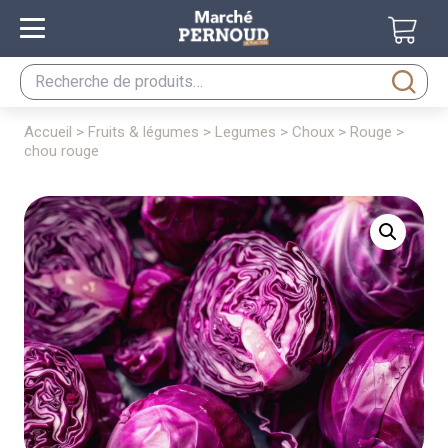
Recherche
pour :
accueil
>
fruits & légumes
>
legumes
>
choux
>
rouge
>
chou rouge