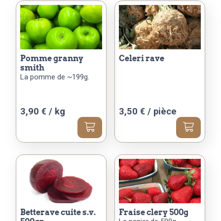
pomme granny
celeri rave
smith
La pomme de ~199g.
3,90 € / kg
3,50
€
/ pièce
betterave cuite s.v.
fraise clery 500g