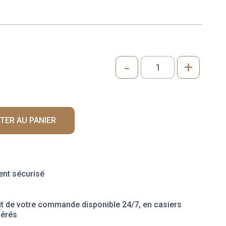
-
+
quantité
de
GÉSIERS
DE
CANARD
TER AU PANIER
CONFITS
nt sécurisé
it de votre commande disponible 24/7, en casiers
gérés