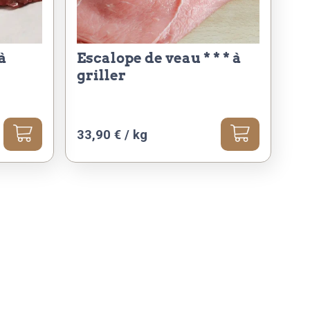
escalope de veau * * * à
griller
33,90 € / kg