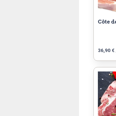
côte 
36,90 € 