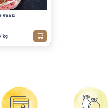
de veau
/ kg