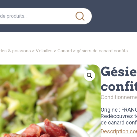
ndes & poissons
>
volailles
>
canard
> gésiers de canard confits
gésiers de canard
confi
conditionneme
Origine : FRAN
Redécouvrez to
de canard conf
Description c