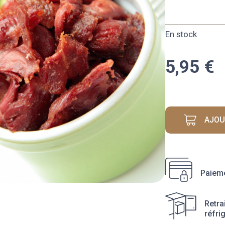
En stock
5,95
€
AJOU
Paieme
Retra
réfri