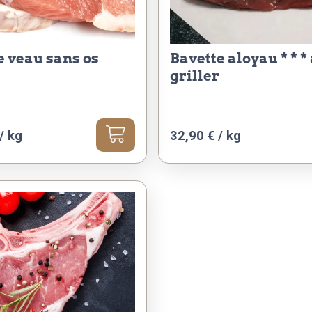
de veau sans os
bavette aloyau * * * à
griller
/ kg
32,90 € / kg