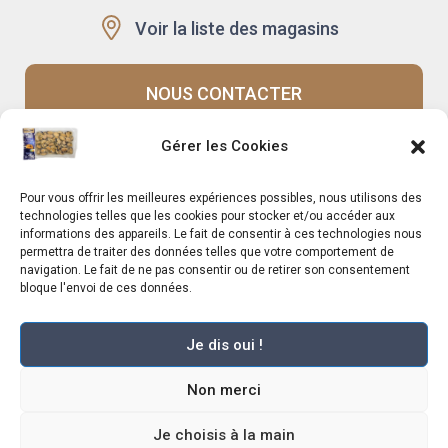
Voir la liste des magasins
NOUS CONTACTER
Gérer les Cookies
Recrutement
Notre histoire
Pour vous offrir les meilleures expériences possibles, nous utilisons des
Rappels produits
Le Mag
technologies telles que les cookies pour stocker et/ou accéder aux
informations des appareils. Le fait de consentir à ces technologies nous
permettra de traiter des données telles que votre comportement de
navigation. Le fait de ne pas consentir ou de retirer son consentement
bloque l'envoi de ces données.
Je dis oui !
Marché Pernoud 2025 –
Mentions légales
–
Plan du site
–
Politique de
Non merci
confidentialité
–
Conditions Générales du Programme de Fidélité
–
Règlement Général sur la Protection des Données
–
Conditions Générales de
Vente
Je choisis à la main