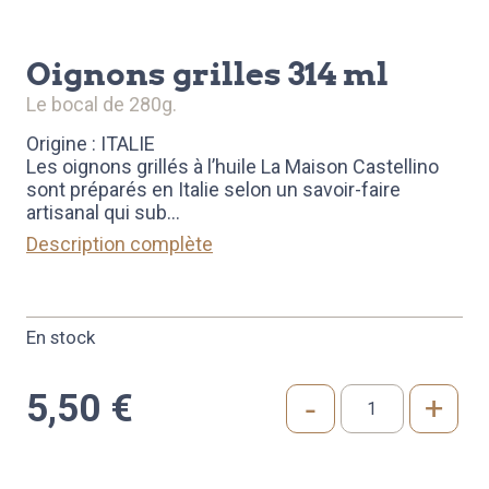
oignons grilles 314 ml
le bocal de 280g.
Origine : ITALIE
Les oignons grillés à l’huile La Maison Castellino
sont préparés en Italie selon un savoir-faire
artisanal qui sub
...
Description complète
En stock
5,50
€
-
+
quantité
de
OIGNONS