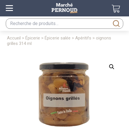
Recherche
pour :
accueil
>
épicerie
>
épicerie salée
>
apéritifs
> oignons
grilles 314 ml