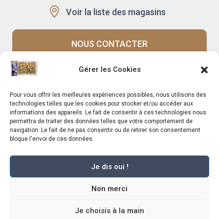
Voir la liste des magasins
NOUS CONTACTER
Gérer les Cookies
Recrutement
Notre histoire
Pour vous offrir les meilleures expériences possibles, nous utilisons des
Rappels produits
Le Mag
technologies telles que les cookies pour stocker et/ou accéder aux
informations des appareils. Le fait de consentir à ces technologies nous
permettra de traiter des données telles que votre comportement de
navigation. Le fait de ne pas consentir ou de retirer son consentement
bloque l'envoi de ces données.
Je dis oui !
Marché Pernoud 2025 –
Mentions légales
–
Plan du site
–
Politique de
Non merci
confidentialité
–
Conditions Générales du Programme de Fidélité
–
Règlement Général sur la Protection des Données
–
Conditions Générales de
Vente
Je choisis à la main