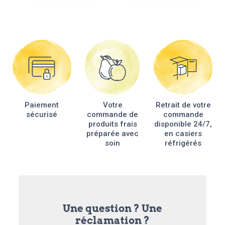
plusieurs
variations.
Les
options
peuvent
être
choisies
sur
la
Paiement
Votre
Retrait de votre
page
sécurisé
commande de
commande
du
produits frais
disponible 24/7,
produit
préparée avec
en casiers
soin
réfrigérés
Une question ? Une
réclamation ?