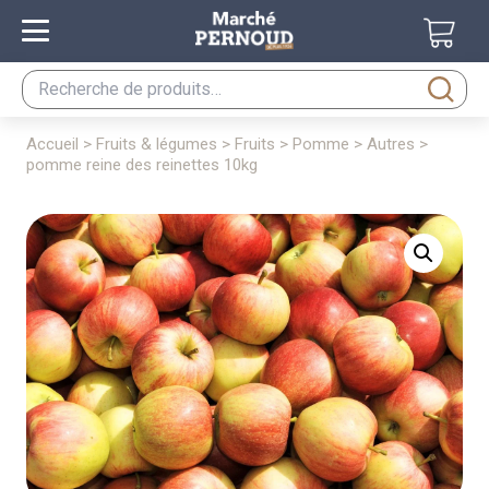
Recherche
pour :
accueil
>
fruits & légumes
>
fruits
>
pomme
>
autres
>
pomme reine des reinettes 10kg