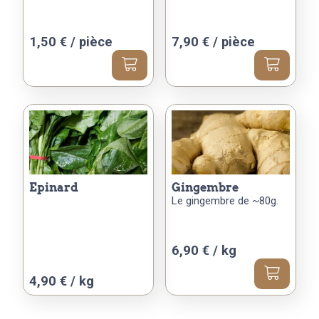
1,50
€
/ pièce
7,90
€
/ pièce
epinard
gingembre
Le gingembre de ~80g.
6,90 € / kg
Ce
4,90 € / kg
produit
a