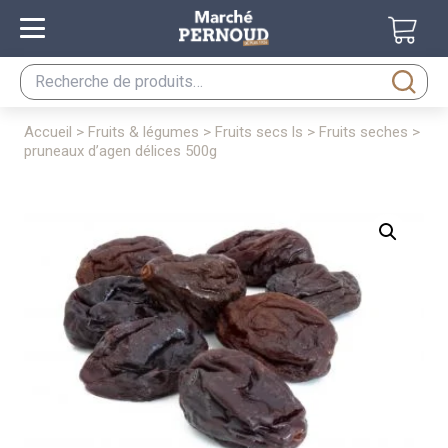
Recherche
pour :
accueil
>
fruits & légumes
>
fruits secs ls
>
fruits seches
>
pruneaux d’agen délices 500g