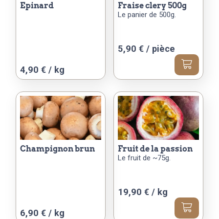
epinard
fraise clery 500g
Le panier de 500g.
5,90
€
/ pièce
Ce
4,90 € / kg
produit
a
plusieurs
variations.
Les
options
peuvent
champignon brun
fruit de la passion
Le fruit de ~75g.
être
choisies
sur
19,90 € / kg
la
page
Ce
6,90 € / kg
du