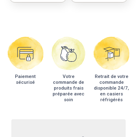
produit
produit
a
plusieurs
variations.
Les
options
peuvent
être
choisies
sur
la
Paiement
Votre
Retrait de votre
page
sécurisé
commande de
commande
du
produits frais
disponible 24/7,
produit
préparée avec
en casiers
soin
réfrigérés