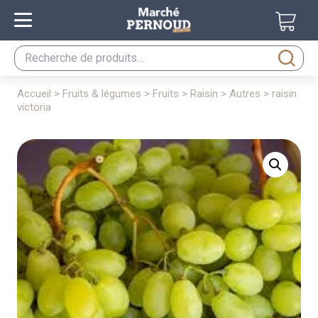
Recherche
pour :
accueil
>
fruits & légumes
>
fruits
>
raisin
>
autres
> raisin
victoria