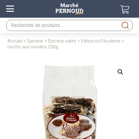
Recherche
pour :
accueil
>
épicerie
>
épicerie salée
>
pâtes/riz/féculents
>
risotto aux morilles 250g