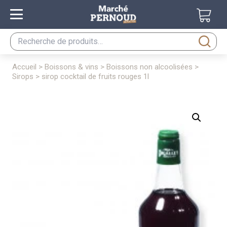
Recherche
pour :
accueil
>
boissons & vins
>
boissons non alcoolisées
>
sirops
> sirop cocktail de fruits rouges 1l