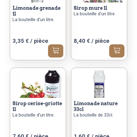
limonade grenade
sirop mure 1l
1l
La bouteille d'un litre.
La bouteille d'un litre.
3,35
€
/ pièce
8,40
€
/ pièce
sirop cerise-griotte
limonade nature
1l
33cl
La bouteille d'un litre.
La bouteille de 33cl.
7,60
€
/ pièce
1,60
€
/ pièce