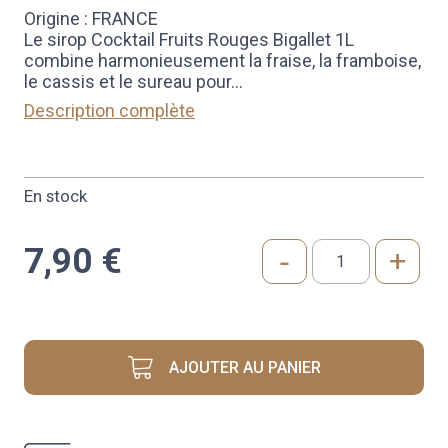
Origine : FRANCE
Le sirop Cocktail Fruits Rouges Bigallet 1L
combine harmonieusement la fraise, la framboise,
le cassis et le sureau pour
...
Description complète
En stock
7,90
€
-
+
quantité
de
SIROP
COCKTAIL
DE
AJOUTER AU PANIER
FRUITS
ROUGES
1L