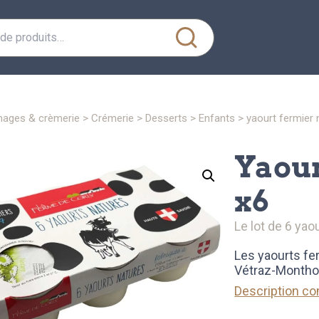
mages & crèmerie
>
crémerie
>
desserts
>
enfants
> yaourt fermier 
yaourt fermier nature
x6
le lot de 6 yao
Les yaourts fe
Vétraz-Monthoux
Description c