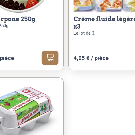
arpone 250g
crème fluide légère 20cl
250g.
x3
Le lot de 3.
 pièce
4,05
€
/ pièce