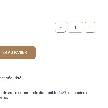
-
+
quantité
de
YAOURT
FERMIER
NATURE
TER AU PANIER
x6
nt sécurisé
it de votre commande disponible 24/7, en casiers
gérés