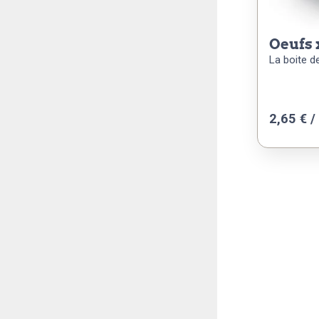
oeufs
La boite d
2,65
€
/