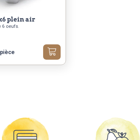
 x6 plein air
e 6 oeufs.
 pièce