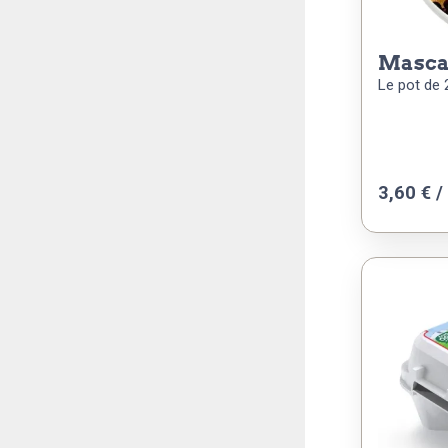
masc
Le pot de 
3,60
€
/