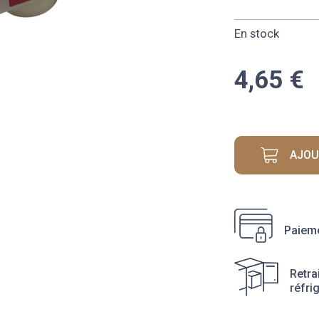
En stock
4,65
€
AJOU
Paieme
Retra
réfri