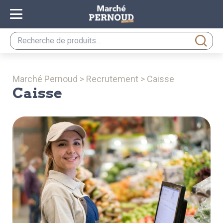
Recherche
pour :
Marché Pernoud
>
Recrutement
>
Caisse
Caisse