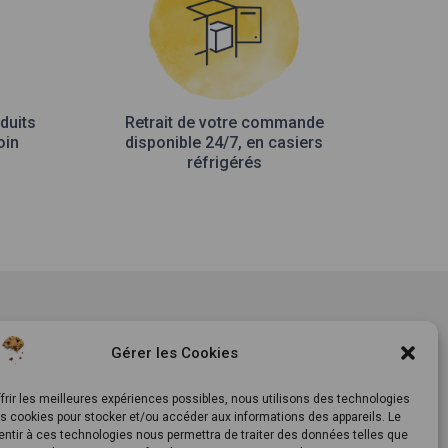
duits
Retrait de votre commande
oin
disponible 24/7, en casiers
réfrigérés
tement
Notre histoire
Gérer les Cookies
ls
Le Mag
ts
Inscrivez-vous à notre
frir les meilleures expériences possibles, nous utilisons des technologies
es cookies pour stocker et/ou accéder aux informations des appareils. Le
newsletter
entir à ces technologies nous permettra de traiter des données telles que