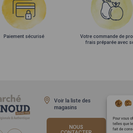
Paiement sécurisé
Votre commande de pro
frais préparée avec s
Voir la liste des
Recru
magasins
Rappe
produi
Pour vous of
telles que l
NOUS
fait de cons
CONTACTER