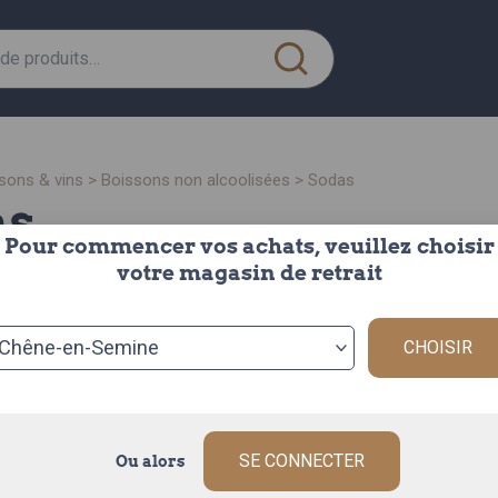
ssons & vins
>
boissons non alcoolisées
>
sodas
as
Pour commencer vos achats, veuillez choisir
votre magasin de retrait
CHOISIR
SE CONNECTER
Ou alors