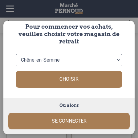
Recherche
Pour commencer vos achats,
pour :
veuillez choisir votre magasin de
accueil
>
épicerie
>
épicerie salée
>
biscuits/chips
retrait
biscuits/chips
Trier par :
CHOISIR
Ou alors
chips de pois chiche
bricelets aperitif
SE CONNECTER
120gr
tomme de savoie 110g
le paquet de 120g
Le sachet de 110g.