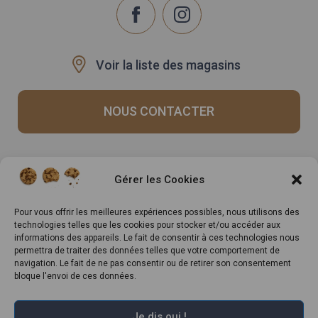
Voir la liste des magasins
NOUS CONTACTER
Recrutement
Notre histoire
Gérer les Cookies
Rappels produits
Le Mag
Inscrivez-vous à notre
Pour vous offrir les meilleures expériences possibles, nous utilisons des
technologies telles que les cookies pour stocker et/ou accéder aux
newsletter
informations des appareils. Le fait de consentir à ces technologies nous
permettra de traiter des données telles que votre comportement de
navigation. Le fait de ne pas consentir ou de retirer son consentement
bloque l'envoi de ces données.
Je dis oui !