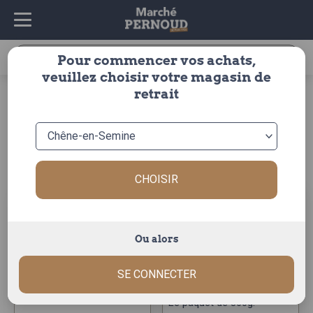
Recherche
Pour commencer vos achats,
pour :
veuillez choisir votre magasin de
accueil
>
épicerie
>
épicerie salée
>
pâtes fraîches
retrait
pâtes fraîches
Trier par :
CHOISIR
Ou alors
ravioles rys 4 plq
ravioles du
SE CONNECTER
240gr
dauphine 6plq
truchet
Le paquet de 360g.