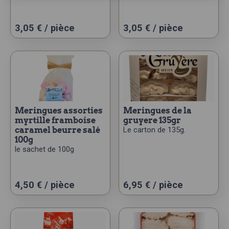
3,05
€
/ pièce
3,05
€
/ pièce
meringues assorties
meringues de la
myrtille framboise
gruyere 135gr
caramel beurre salé
Le carton de 135g.
100g
le sachet de 100g
4,50
€
/ pièce
6,95
€
/ pièce