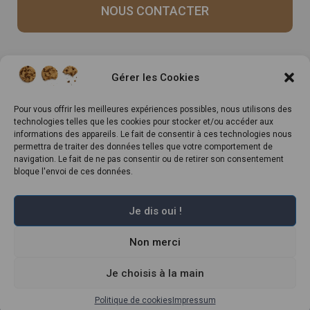
NOUS CONTACTER
Recrutement
Notre histoire
Gérer les Cookies
Rappels produits
Le Mag
Inscrivez-vous à notre
Pour vous offrir les meilleures expériences possibles, nous utilisons des
technologies telles que les cookies pour stocker et/ou accéder aux
newsletter
informations des appareils. Le fait de consentir à ces technologies nous
permettra de traiter des données telles que votre comportement de
navigation. Le fait de ne pas consentir ou de retirer son consentement
bloque l'envoi de ces données.
Je dis oui !
Non merci
Marché Pernoud 2022 –
Mentions légales
–
Plan du site
–
Politique de
confidentialité
–
Conditions Générales du Programme de Fidélité
–
Règlement Général sur la Protection des Données
Je choisis à la main
Politique de cookies
Impressum