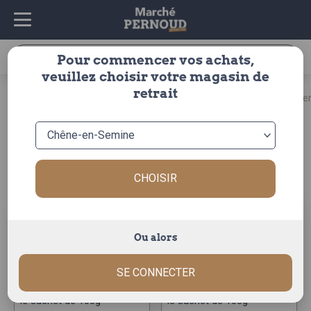
Recherche
Pour commencer vos achats,
pour :
veuillez choisir votre magasin de
épicerie
retrait
accueil
>
épicerie
>
>
pâtisserie/brioches/gâteaux
>
m
sucrée
meringues
Trier par :
CHOISIR
Ou alors
SE CONNECTER
meringuettes
meringuettes
myrtilles sch.100gr
framboises sch.100gr
le sachet de 100g
le sachet de 100g