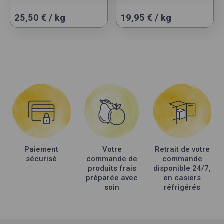
Ce
Ce
25,50 € / kg
19,95 € / kg
produit
produit
a
a
plusieurs
plusieurs
variations.
variations.
Les
Les
options
options
peuvent
peuvent
être
être
choisies
choisies
sur
sur
la
la
Paiement
Votre
Retrait de votre
page
page
sécurisé
commande de
commande
du
du
produits frais
disponible 24/7,
produit
produit
préparée avec
en casiers
soin
réfrigérés