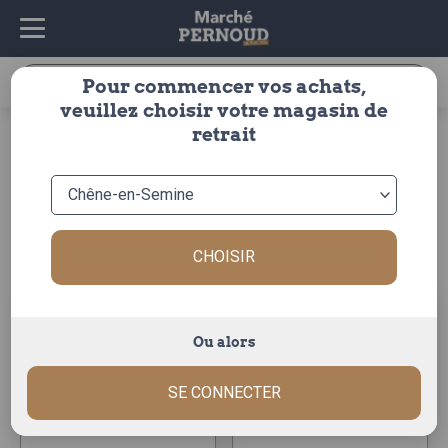
Recherche
Pour commencer vos achats,
pour :
veuillez choisir votre magasin de
fromages &
bleu et
retrait
accueil
>
>
fromage
>
crèmerie
roquefort
bleu et roquefort
Trier par :
CHOISIR
Ou alors
SE CONNECTER
bleu domaine de
bleu de gex
bresse