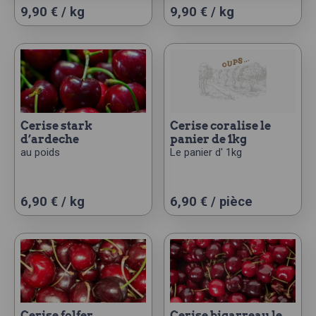
Ce
Ce
9,90 € / kg
9,90 € / kg
produit
produit
a
a
plusieurs
plusieurs
variations.
variations.
Les
Les
options
options
peuvent
peuvent
cerise stark
cerise coralise le
d’ardeche
panier de 1kg
être
être
au poids
Le panier d' 1kg
choisies
choisies
sur
sur
la
la
Ce
6,90 € / kg
6,90
€
/ pièce
page
page
produit
du
du
a
produit
produit
plusieurs
variations.
Les
options
peuvent
cerise folfer
cerise bigarreau le