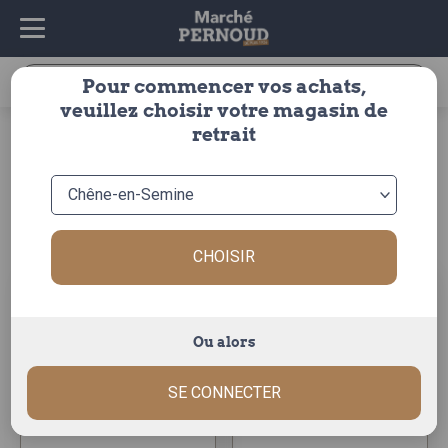
Recherche
Pour commencer vos achats,
pour :
veuillez choisir votre magasin de
accueil
>
fruits & légumes
>
fruits
>
fruits rouges
>
cerise
retrait
cerise
Trier par :
CHOISIR
Ou alors
cerise bigarreau
cerise
SE CONNECTER
au poids
au poids