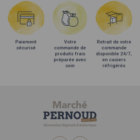
options
peuvent
être
choisies
sur
la
Paiement
Votre
Retrait de votre
page
sécurisé
commande de
commande
du
produits frais
disponible 24/7,
produit
préparée avec
en casiers
soin
réfrigérés