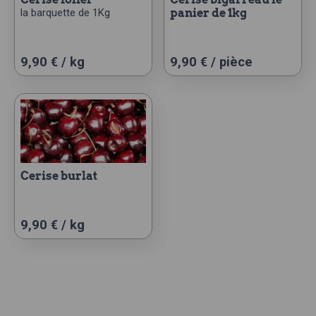
la barquette de 1Kg
panier de 1kg
être
choisies
sur
Ce
9,90 € / kg
9,90
€
/ pièce
la
produit
page
a
du
plusieurs
produit
variations.
Les
options
peuvent
cerise burlat
être
choisies
sur
Ce
9,90 € / kg
la
produit
page
a
du
plusieurs
produit
variations.
Les