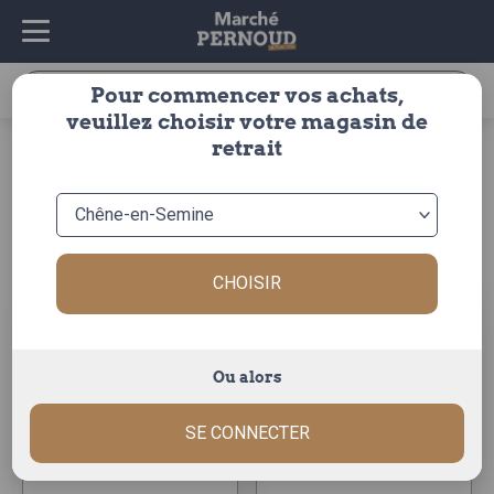
Recherche
Pour commencer vos achats,
pour :
veuillez choisir votre magasin de
accueil
>
fruits & légumes
>
fruits
>
melon
>
melon
retrait
melon
Trier par :
CHOISIR
Ou alors
melon
melon le lot de 3
SE CONNECTER
Le melon d'~ 1,2kg