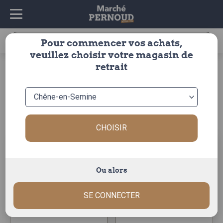
Recherche
Pour commencer vos achats,
pour :
veuillez choisir votre magasin de
accueil
>
fruits & légumes
>
fruits
>
peche
>
plate
retrait
plate
Trier par :
CHOISIR
Ou alors
peche plate blanche
peche plate blanche
SE CONNECTER
La pêche de ~135g.
La pêche de ~130g.