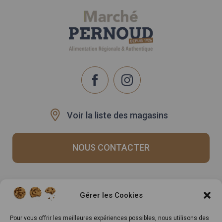
Voir la liste des magasins
NOUS CONTACTER
Recrutement
Notre histoire
Gérer les Cookies
Rappels produits
Le Mag
Inscrivez-vous à notre
Pour vous offrir les meilleures expériences possibles, nous utilisons des