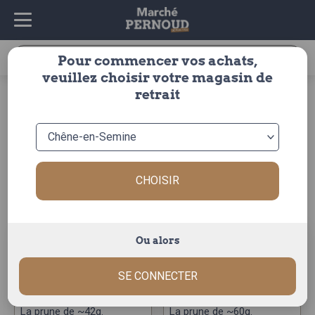
Recherche
Pour commencer vos achats,
pour :
veuillez choisir votre magasin de
accueil
>
fruits & légumes
>
fruits
>
prune
retrait
prune
FILTRER
Trier par :
CHOISIR
Ou alors
SE CONNECTER
prune jaune
prune rouge
La prune de ~42g.
La prune de ~60g.