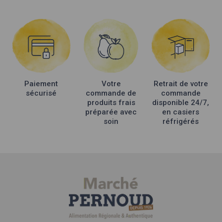
Les
options
peuvent
être
choisies
sur
la
Paiement
Votre
Retrait de votre
page
sécurisé
commande de
commande
du
produits frais
disponible 24/7,
produit
préparée avec
en casiers
soin
réfrigérés