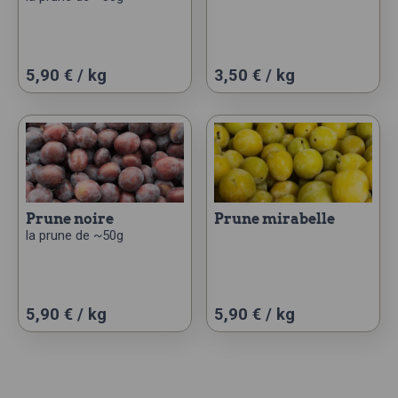
Ce
5,90 € / kg
3,50 € / kg
produit
a
plusieurs
variations.
Les
options
peuvent
prune noire
prune mirabelle
la prune de ~50g
être
choisies
sur
la
Ce
5,90 € / kg
5,90 € / kg
page
produit
du
a
produit
plusieurs
variations.