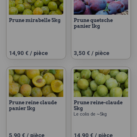
prune mirabelle 5kg
prune quetsche
panier 1kg
14,90
€
/ pièce
3,50
€
/ pièce
prune reine claude
prune reine-claude
panier 1kg
5kg
Le colis de ~5kg
5,90
€
/ pièce
14,90
€
/ pièce