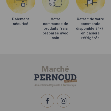
choisies
sur
la
Paiement
Votre
Retrait de votre
page
sécurisé
commande de
commande
du
produits frais
disponible 24/7,
produit
préparée avec
en casiers
soin
réfrigérés