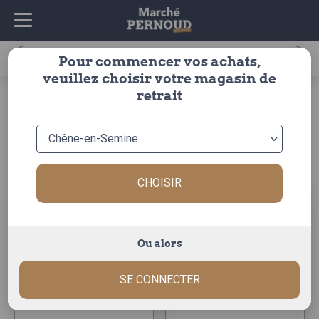
Recherche
Pour commencer vos achats,
pour :
veuillez choisir votre magasin de
accueil
>
fruits & légumes
>
fruits
>
raisin
retrait
raisin
Trier par :
CHOISIR
Ou alors
raisin danlas
raisin chasselas
SE CONNECTER
La grappe d'~275g
La grappe d'~175g