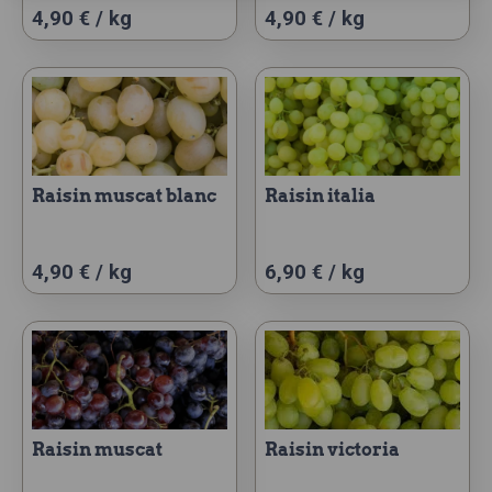
4,90 € / kg
4,90 € / kg
raisin muscat blanc
raisin italia
Ce
Ce
4,90 € / kg
6,90 € / kg
produit
produit
a
a
plusieurs
plusieurs
variations.
variations.
Les
Les
options
options
peuvent
peuvent
raisin muscat
raisin victoria
être
être