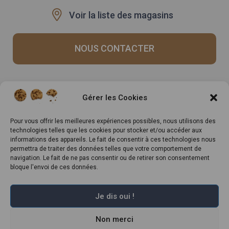
Voir la liste des magasins
NOUS CONTACTER
Recrutement
Notre histoire
Gérer les Cookies
Rappels produits
Le Mag
Inscrivez-vous à notre
Pour vous offrir les meilleures expériences possibles, nous utilisons des
technologies telles que les cookies pour stocker et/ou accéder aux
newsletter
informations des appareils. Le fait de consentir à ces technologies nous
permettra de traiter des données telles que votre comportement de
navigation. Le fait de ne pas consentir ou de retirer son consentement
bloque l'envoi de ces données.
Je dis oui !
Non merci
Marché Pernoud 2022 –
Mentions légales
–
Plan du site
–
Politique de