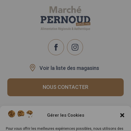
Voir la liste des magasins
NOUS CONTACTER
Recrutement
Notre histoire
Gérer les Cookies
Rappels produits
Le Mag
Inscrivez-vous à notre
Pour vous offrir les meilleures expériences possibles, nous utilisons des