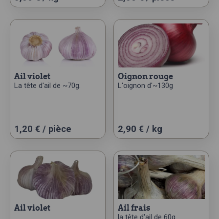
ail violet
oignon rouge
La tête d'ail de ~70g.
L'oignon d'~130g
1,20
€
/ pièce
2,90 € / kg
ail violet
ail frais
la tête d'ail de 60g