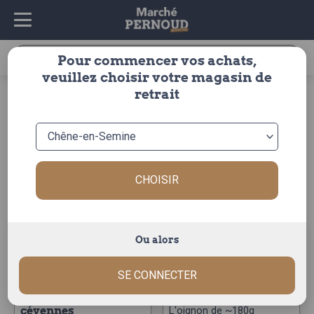
Recherche
Pour commencer vos achats,
pour :
veuillez choisir votre magasin de
accueil
>
fruits & légumes
>
legumes
>
legumes secs
retrait
legumes secs
FILTRER
Trier par :
CHOISIR
Ou alors
SE CONNECTER
oignon doux des
oignon rouge
cévennes
L'oignon de ~180g