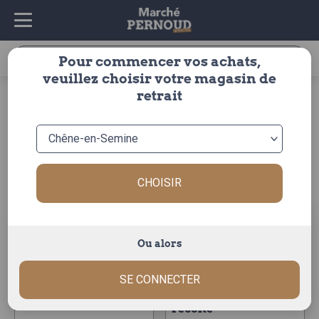
Recherche
Pour commencer vos achats,
pour :
veuillez choisir votre magasin de
fruits &
pomme de
retrait
accueil
>
>
legumes
>
>
detail
légumes
terre
detail
Trier par :
CHOISIR
Ou alors
SE CONNECTER
pomme de terre
pomme de terre
spunta
délicatesse nouvelle
récolte