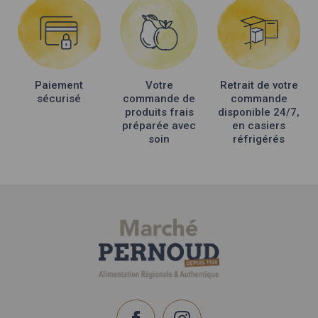
peuvent
peuvent
être
être
choisies
choisies
sur
sur
la
la
Paiement
Votre
Retrait de votre
page
page
sécurisé
commande de
commande
du
du
produits frais
disponible 24/7,
produit
produit
préparée avec
en casiers
soin
réfrigérés