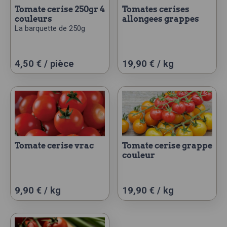
tomate cerise 250gr 4
tomates cerises
couleurs
allongees grappes
La barquette de 250g
Ce
4,50
€
/ pièce
19,90 € / kg
produit
a
plusieurs
variations.
Les
options
peuvent
tomate cerise vrac
tomate cerise grappe
couleur
être
choisies
sur
Ce
Ce
9,90 € / kg
19,90 € / kg
la
produit
produit
page
a
a
du
plusieurs
plusieurs
produit