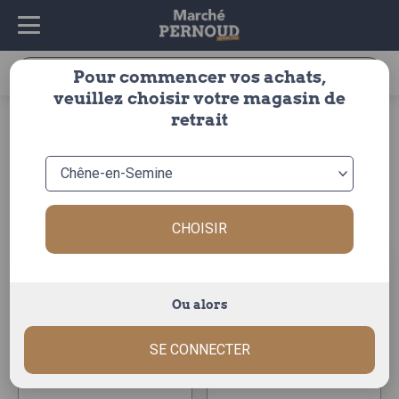
Recherche
Pour commencer vos achats,
pour :
veuillez choisir votre magasin de
accueil
>
fruits & légumes
>
legumes
>
tomate
>
cerise
retrait
cerise
Trier par :
CHOISIR
Ou alors
tomate cerise
tomate cerise
SE CONNECTER
melangee 1kg
allongee bq 250gr
La barquette de 250g