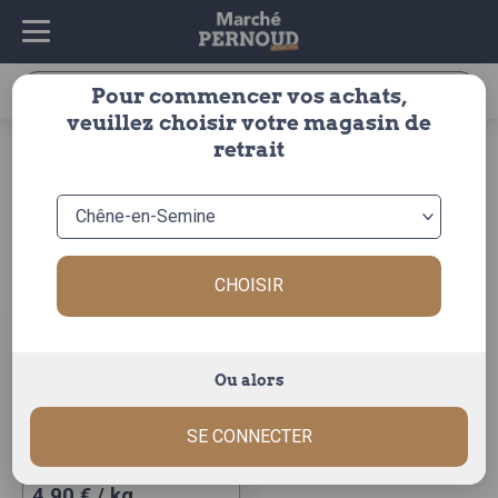
Recherche
Pour commencer vos achats,
pour :
veuillez choisir votre magasin de
accueil
>
fruits & légumes
>
legumes
>
vert
>
epinard
retrait
epinard
Trier par :
CHOISIR
Ou alors
epinard
SE CONNECTER
Ce
4,90 € / kg