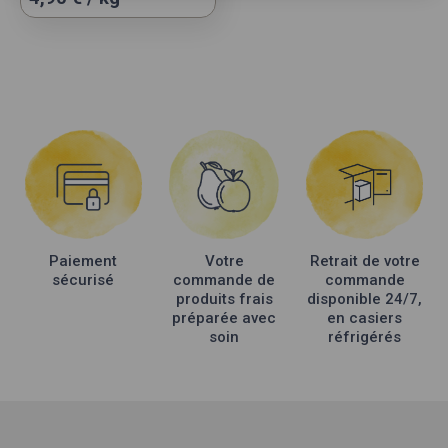
produit
a
plusieurs
variations.
Les
options
peuvent
être
choisies
sur
la
Paiement
Votre
Retrait de votre
page
sécurisé
commande de
commande
du
produits frais
disponible 24/7,
produit
préparée avec
en casiers
soin
réfrigérés