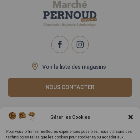
Voir la liste des magasins
NOUS CONTACTER
Recrutement
Notre histoire
Gérer les Cookies
Rappels produits
Le Mag
Inscrivez-vous à notre
Pour vous offrir les meilleures expériences possibles, nous utilisons des
technologies telles que les cookies pour stocker et/ou accéder aux
newsletter