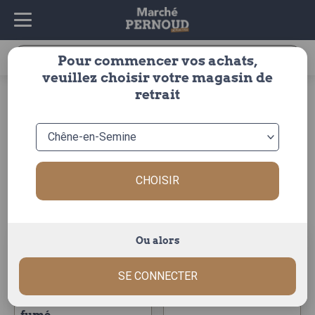
Recherche
Pour commencer vos achats,
pour :
veuillez choisir votre magasin de
viandes &
boudins/knack/saucisson
retrait
accueil
>
>
boucherie
>
poissons
à cuire
boudins/knack/saucisson
à cuire
CHOISIR
Trier par :
Ou alors
SE CONNECTER
saucisson à cuire
saucisson à cuire