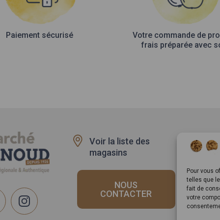
du
produit
Paiement sécurisé
Votre commande de pro
frais préparée avec s
Voir la liste des
Recru
magasins
Rappe
produi
Pour vous of
telles que l
NOUS
fait de cons
CONTACTER
votre compor
consentemen