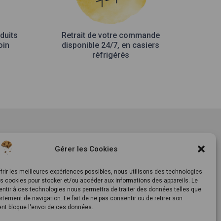
duits
Retrait de votre commande
oin
disponible 24/7, en casiers
réfrigérés
tement
Notre histoire
Gérer les Cookies
ls
Le Mag
ts
Inscrivez-vous à notre
frir les meilleures expériences possibles, nous utilisons des technologies
es cookies pour stocker et/ou accéder aux informations des appareils. Le
newsletter
entir à ces technologies nous permettra de traiter des données telles que
tement de navigation. Le fait de ne pas consentir ou de retirer son
t bloque l'envoi de ces données.