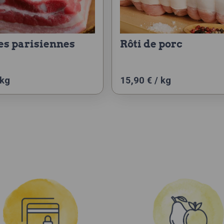
des parisiennes
rôti de porc
 kg
15,90 € / kg
Ce
produit
a
plusieurs
variations.
Les
options
peuvent
être
choisies
sur
la
page