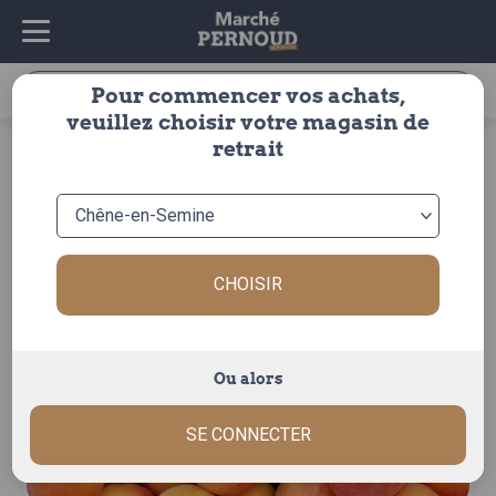
Recherche
Pour commencer vos achats,
pour :
veuillez choisir votre magasin de
accueil
>
fruits & légumes
>
fruits
>
abricot
>
bergeron
>
retrait
abricot bergeron
CHOISIR
Ou alors
SE CONNECTER