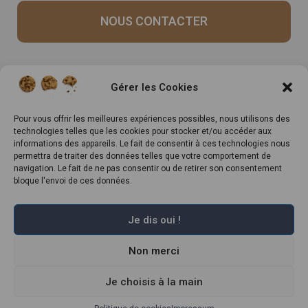
NOUS CONTACTER
Recrutement
Notre histoire
Gérer les Cookies
Rappels produits
Le Mag
Inscrivez-vous à notre
Pour vous offrir les meilleures expériences possibles, nous utilisons des
technologies telles que les cookies pour stocker et/ou accéder aux
newsletter
informations des appareils. Le fait de consentir à ces technologies nous
permettra de traiter des données telles que votre comportement de
navigation. Le fait de ne pas consentir ou de retirer son consentement
bloque l'envoi de ces données.
Je dis oui !
Non merci
Marché Pernoud 2022 –
Mentions légales
–
Plan du site
–
Politique de
confidentialité
–
Conditions Générales du Programme de Fidélité
–
Règlement Général sur la Protection des Données
Je choisis à la main